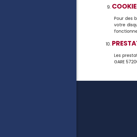
COOKIE
Pour des be
votre disq
fonctionne
PRESTA
Les presta
GARE 5720