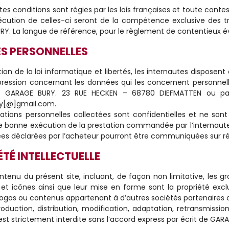
es conditions sont régies par les lois françaises et toute contesta
écution de celles-ci seront de la compétence exclusive des t
Y. La langue de référence, pour le règlement de contentieux éve
S PERSONNELLES
tion de la loi informatique et libertés, les internautes disposent
ression concernant les données qui les concernent personnell
 GARAGE BURY. 23 RUE HECKEN – 68780 DIEFMATTEN ou par v
y[@]gmail.com.
ations personnelles collectées sont confidentielles et ne so
le bonne exécution de la prestation commandée par l’internaute. 
s déclarées par l’acheteur pourront être communiquées sur réqui
TÉ INTELLECTUELLE
ntenu du présent site, incluant, de façon non limitative, les g
s et icônes ainsi que leur mise en forme sont la propriété exc
ogos ou contenus appartenant à d’autres sociétés partenaires 
oduction, distribution, modification, adaptation, retransmissio
st strictement interdite sans l’accord express par écrit de GAR