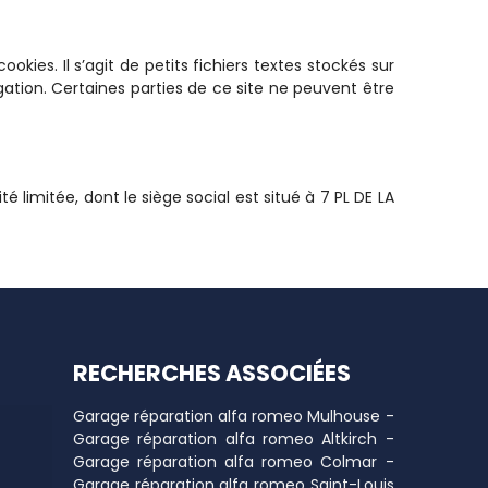
ookies. Il s’agit de petits fichiers textes stockés sur
gation. Certaines parties de ce site ne peuvent être
 limitée, dont le siège social est situé à 7 PL DE LA
RECHERCHES ASSOCIÉES
Garage réparation alfa romeo Mulhouse
-
Garage réparation alfa romeo Altkirch
-
Garage réparation alfa romeo Colmar
-
Garage réparation alfa romeo Saint-Louis