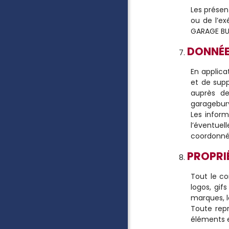
Les présent
ou de l’ex
GARAGE BUR
DONNÉE
En applica
et de supp
auprès de
garagebur
Les inform
l’éventuel
coordonnée
PROPRIÉ
Tout le co
logos, gif
marques, l
Toute repr
éléments e