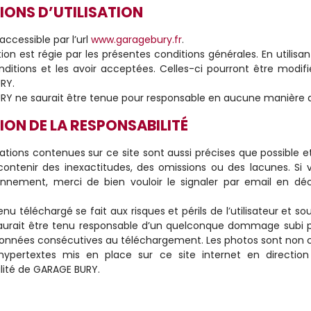
IONS D’UTILISATION
 accessible par l’url
www.garagebury.fr
.
ation est régie par les présentes conditions générales. En utilisa
ditions et les avoir acceptées. Celles-ci pourront être modi
RY.
Y ne saurait être tenue pour responsable en aucune manière d’
ION DE LA RESPONSABILITÉ
ations contenues sur ce site sont aussi précises que possible e
contenir des inexactitudes, des omissions ou des lacunes. Si
onnement, merci de bien vouloir le signaler par email en déc
nu téléchargé se fait aux risques et périls de l’utilisateur et 
urait être tenu responsable d’un quelconque dommage subi par
onnées consécutives au téléchargement. Les photos sont non c
 hypertextes mis en place sur ce site internet en direction
lité de GARAGE BURY.