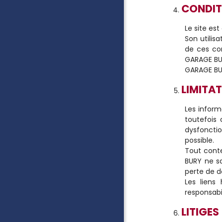
CONDIT
Le site est
Son utilis
de ces con
GARAGE BU
GARAGE BUR
LIMITAT
Les inform
toutefois 
dysfoncti
possible.
Tout conte
BURY ne sa
perte de d
Les liens
responsabi
LITIGES