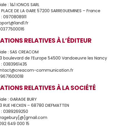
iale : 1&1 IONOS SARL
7 PLACE DE LA GARE 57200 SARREGUEMINES – France
 : 0970808911
upport@1and1.fr
130377500016
ATIONS RELATIVES À L’ÉDITEUR
iale : SAS CREACOM
23 boulevard de l’Europe 54500 Vandoeuvre les Nancy
 : 0383961435
contact@creacom-communication.fr
739671600018
ATIONS RELATIVES À LA SOCIÉTÉ
iale : GARAGE BURY
23 RUE HECKEN – 68780 DIEFMATTEN
 : 0389269250
garagebury[@]gmail.com
 092 649 000 15